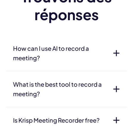
réponses
How can I use AI to record a
meeting?
What is the best tool to record a
meeting?
Is Krisp Meeting Recorder free?