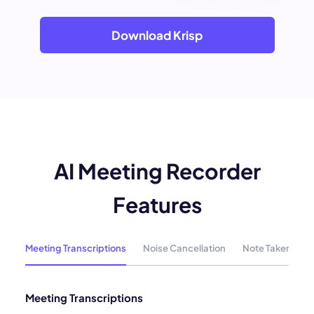
Download Krisp
AI Meeting Recorder
Features
Meeting Transcriptions
Noise Cancellation
Note Taker
M
Meeting Transcriptions